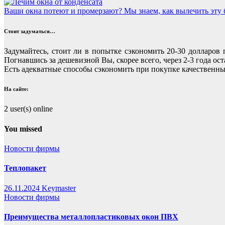
Ваши окна потеют и промерзают? Мы знаем, как вылечить эту бо
Стоит задуматься…
Задумайтесь, стоит ли в попытке сэкономить 20-30 долларов
Погнавшись за дешевизной Вы, скорее всего, через 2-3 года 
Есть адекватные способы сэкономить при покупке качественных
На сайте:
2 user(s) online
You missed
Новости фирмы
Теплопакет
26.11.2024
Keymaster
Новости фирмы
Преимущества металлопластиковых окон ПВХ