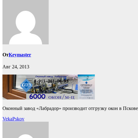
От
Keymaster
Авг 24, 2013
Оконный завод «Лабрадор» производит отгрузку окон в Пскове с
Навигация
VekaPskov
по
записям