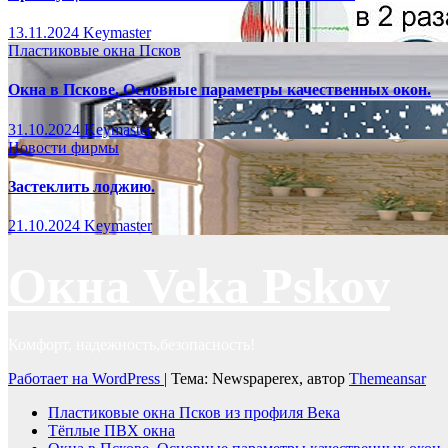
13.11.2024
Keymaster
Пластиковые окна Псков
Окна в Пскове. Основные параметры качественных окон.
31.10.2024
Keymaster
Новости фирмы
Застеклить лоджию.
21.10.2024
Keymaster
Окна Veka Pskov
Комфорт, надежность,безопасность!
Работает на WordPress
|
Тема: Newspaperex, автор
Themeansar
Пластиковые окна Псков из профиля Века
Тёплые ПВХ окна