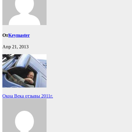
От
Keymaster
Апр 21, 2013
Навигация
Окна Века отзывы 2011г.
по
записям