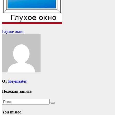
Навигация
Глухое окно.
по
записям
От
Keymaster
Похожая запись
You missed