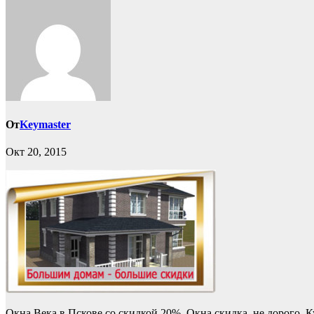
От
Keymaster
Окт 20, 2015
Окна Века в Пскове со скидкой 20%. Окна скидка, не дорого. 