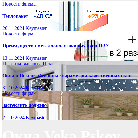
Новости фирмы
Теплопакет
26.11.2024
Keymaster
Новости фирмы
Преимущества металлопластиковых окон ПВХ
13.11.2024
Keymaster
Пластиковые окна Псков
Окна в Пскове. Основные параметры качественных окон.
31.10.2024
Keymaster
Новости фирмы
Застеклить лоджию.
21.10.2024
Keymaster
Окна Veka Pskov