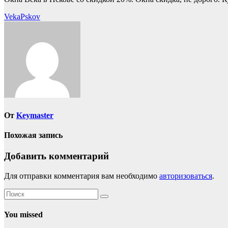
Навигация
VekaPskov
по
записям
От
Keymaster
Похожая запись
Добавить комментарий
Для отправки комментария вам необходимо
авторизоваться
.
You missed